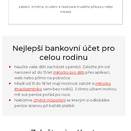
zadání, změna, zrušení a realizace trvalého příkazu nebo
inkasa
Nejlepší bankovní účet pro
celou rodinu
Naučte vaše děti zacházet s penězi. Založte jim od
narození až do 15 let
mKonto pro děti
přes aplikaci,
web nebo přímo na pobočce.
Mladí od 15 do 18 let mají možnost založit si
mKonto
#navlastnitriko
sami bez rodičů. S tímto účtem mohou
mít své peníze pořád po ruce.
Nabízíme
chytré mSpoření
se kterým si odkládáte
peníze stranou při každé platbě.