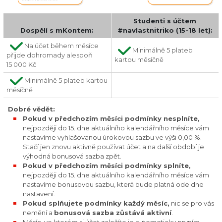
Studenti s účtem
Dospělí s mKontem:
#navlastnitriko (15-18 let):
Na účet během měsíce
Minimálně 5 plateb
přijde dohromady alespoň
kartou měsíčně
15 000 Kč
Minimálně 5 plateb kartou
měsíčně
Dobré vědět:
Pokud v předchozím měsíci podmínky nesplníte,
nejpozději do 15. dne aktuálního kalendářního měsíce vám
nastavíme vyhlašovanou úrokovou sazbu ve výši 0,00 %.
Stačí jen znovu aktivně používat účet a na další období je
výhodná bonusová sazba zpět.
Pokud v předchozím měsíci podmínky splníte,
nejpozději do 15. dne aktuálního kalendářního měsíce vám
nastavíme bonusovou sazbu, která bude platná ode dne
nastavení.
Pokud splňujete podmínky každý měsíc,
nic se pro vás
nemění a
bonusová sazba zůstává aktivní
.
Měsíc, ve kterém si účet založíte je automaticky prvním