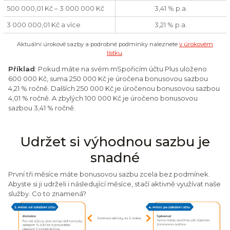
500 000,01 Kč – 3 000 000 Kč
3,41 % p.a.
3 000 000,01 Kč a více
3,21 % p.a.
Aktuální úrokové sazby a podrobné podmínky naleznete
v úrokovém
lístku
.
Příklad
: Pokud máte na svém mSpořicím účtu Plus uloženo
600 000 Kč, suma 250 000 Kč je úročena bonusovou sazbou
4,21 % ročně. Dalších 250 000 Kč je úročenou bonusovou sazbou
4,01 % ročně. A zbylých 100 000 Kč je úročeno bonusovou
sazbou 3,41 % ročně.
Udržet si výhodnou sazbu je
snadné
První tři měsíce máte bonusovou sazbu zcela bez podmínek.
Abyste si ji udrželi i následující měsíce, stačí aktivně využívat naše
služby. Co to znamená?