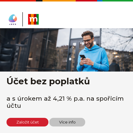
Účet bez poplatků
a s úrokem až 4,21 % p.a. na spořicím
účtu
Založit účet
Více info