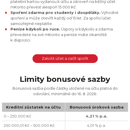
platební kartou vydanou k účtu a zároveň na běžný účet
mKonto převést alespoň 15 000 Kč.
Spoření zdarma pro studenty i dospěláky.
Výhodné
spoření si může otevřít každý od 15 let. Za spořicí účet
samozřejmě neplatíte.
Peníze kdykoli po ruce.
Úspory si kdykoliv a zdarma
převedete na své mKonto a peníze máte okamžitě
k dispozici.
Založit účet a začít spořit
Limity bonusové sazby
Bonusová sazba podle částky uložené na účtu platná do
odvolání, minimálně do 16. 8. 2026:
Kreditní zůstatek na účtu
Bonusová úroková sazba
0 – 250 000 Kč
4,21 % p.a.
250 000,01 Kč – 500 000 Kč
4,01 % p.a.