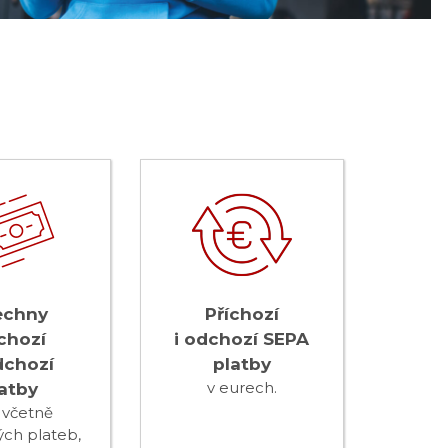
echny
Příchozí
chozí
i odchozí SEPA
dchozí
platby
atby
v eurech.
 včetně
ých plateb,