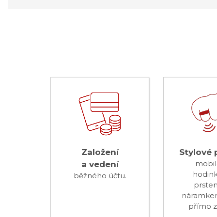
Založení
Stylové 
a vedení
mobi
hodink
běžného účtu.
prste
náramke
přímo z