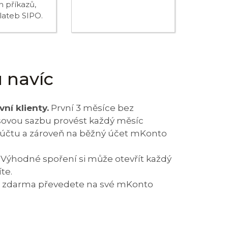
h příkazů,
plateb SIPO.
 navíc
vní klienty.
První 3 měsíce bez
sovou sazbu provést každý měsíc
k účtu a zároveň na běžný účet mKonto
Výhodné spoření si může otevřít každý
te.
 a zdarma převedete na své mKonto