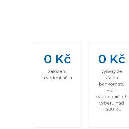
0 Kč
0 Kč
založení
výběry ze
a vedení účtu
všech
bankomatů
v ČR
i v zahraničí při
výběru nad
1 500 Kč