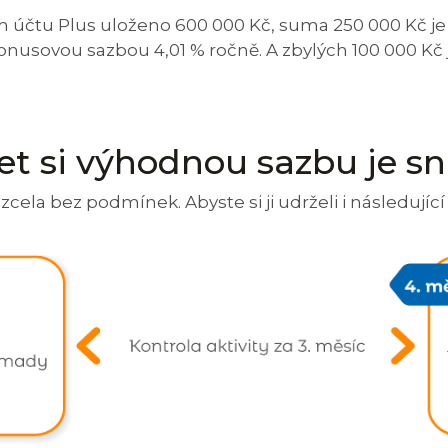
 účtu Plus uloženo 600 000 Kč, suma 250 000 Kč j
bonusovou sazbou 4,01 % ročně. A zbylých 100 000 K
et si výhodnou sazbu je s
ela bez podmínek. Abyste si ji udrželi i následující 