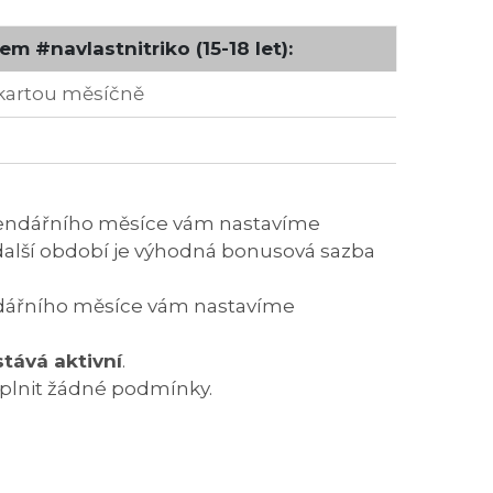
em #navlastnitriko (15-18 let):
kartou měsíčně
alendářního měsíce vám nastavíme
 další období je výhodná bonusová sazba
endářního měsíce vám nastavíme
tává aktivní
.
 plnit žádné podmínky.