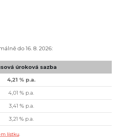
álně do 16. 8. 2026:
sová úroková sazba
4,21 % p.a.
4,01 % p.a.
3,41 % p.a.
3,21 % p.a.
m lístku
.