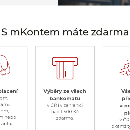
S mKontem máte zdarma
placení
Výběry ze všech
Vš
lem,
bankomatů
pří
ami,
v ČR i v zahraničí
a o
nem,
nad 1 500 Kč
pl
m nebo
zdarma.
v ČR
 auta.
okamžit