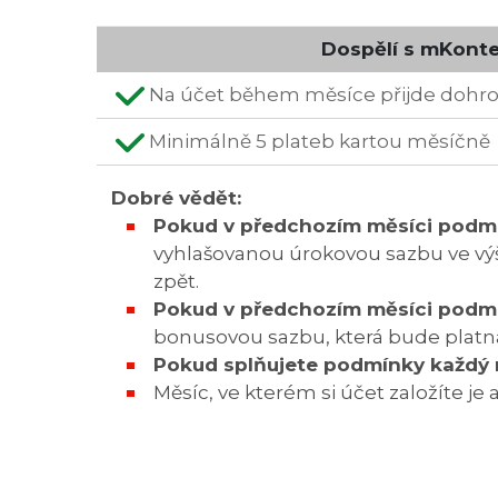
Dospělí s mKont
Na účet během měsíce přijde dohro
Minimálně 5 plateb kartou měsíčně
Dobré vědět:
Pokud v předchozím měsíci podmí
vyhlašovanou úrokovou sazbu ve výši
zpět.
Pokud v předchozím měsíci podmí
bonusovou sazbu, která bude platn
Pokud splňujete podmínky každý 
Měsíc, ve kterém si účet založíte 