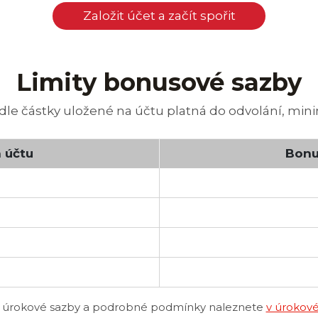
Založit účet a začít spořit
Limity bonusové sazby
e částky uložené na účtu platná do odvolání, minim
a účtu
Bonu
í úrokové sazby a podrobné podmínky naleznete
v úrokové