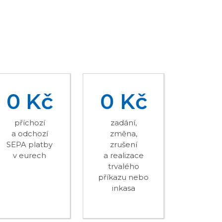
0 Kč
0 Kč
příchozí
zadání,
a odchozí
změna,
SEPA platby
zrušení
v eurech
a realizace
trvalého
příkazu nebo
inkasa