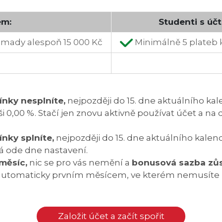
em:
Studenti s účt
mady alespoň 15 000 Kč
Minimálně 5 plateb 
nky nesplníte,
nejpozději do 15. dne aktuálního k
 0,00 %. Stačí jen znovu aktivně používat účet a na
nky splníte,
nejpozději do 15. dne aktuálního kal
á ode dne nastavení.
měsíc,
nic se pro vás nemění a
bonusová sazba zůs
je automaticky prvním měsícem, ve kterém nemusíte
Založit účet a začít spořit