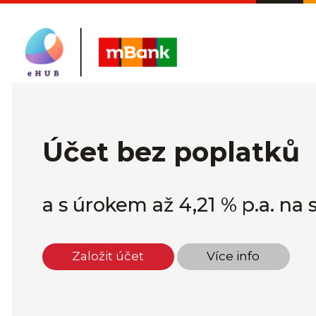
Účet bez poplatků
a s úrokem až 4,21 % p.a. na
Založit účet
Více info