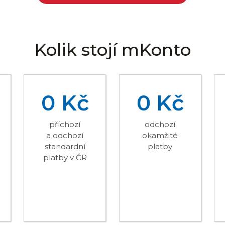
Kolik stojí mKonto
0 Kč
0 Kč
příchozí
odchozí
a odchozí
okamžité
standardní
platby
platby v ČR