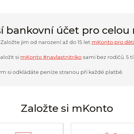
í bankovní účet pro celou
 Založte jim od narození až do 15 let
mKonto pro dět
aložit si
mKonto #navlastnitriko
sami bez rodičů. S
ým si odkládáte peníze stranou při každé platbě.
Založte si mKonto